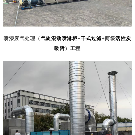
喷漆废气处理（
气旋混动喷淋柜
+
干式过滤
+两级
活性炭
吸附
）工程