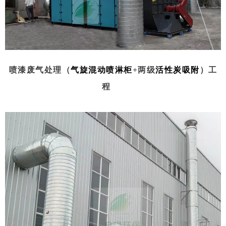
喷漆废气处理（
气旋混动喷淋柜
+两级
活性炭吸附
）工
程