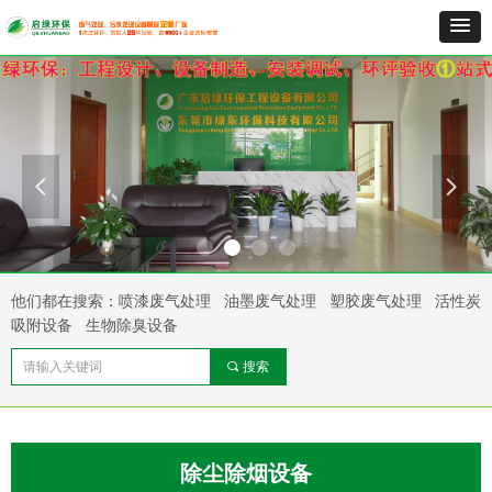
넳
넲
他们都在搜索：喷漆废气处理 油墨废气处理 塑胶废气处理 活性炭
吸附设备 生物除臭设备
끠
搜索
除尘除烟设备