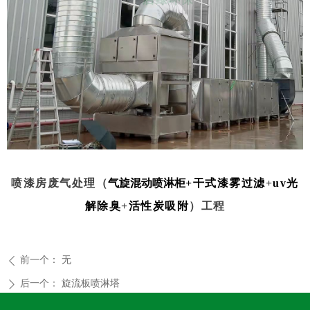
喷漆房废气处理（
气旋混动喷淋柜
+
干式漆雾过滤
+
uv光
解除臭
+
活性炭吸附
）工程
前一个：
无
ꄴ
后一个：
旋流板喷淋塔
ꄲ