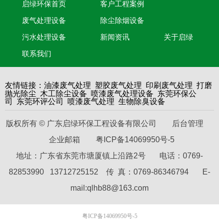
启绿环保首页
客户工程案例
废气处理设备
除尘除烟设备
污水处理设备
新闻资讯
关于启绿
联系我们
油漆废气处理
塑胶废气处理
印刷废气处理
打磨
友情链接：
抛光除尘
木工除尘设备
喷漆废气处理设备
东莞环保公
司
东莞环评公司
喷漆废气处理
生物除臭设备
版权所有 © 广东启绿环保工程设备有限公司
后台管理
企业邮箱
粤ICP备14069950号-5
地址：广东省东莞市塘厦镇上沿路2号 电话：0769-
82853990 13712725152 传 真：0769-86346794 E-
mail:qlhb88@163.com
粤ICP备14069950号-5