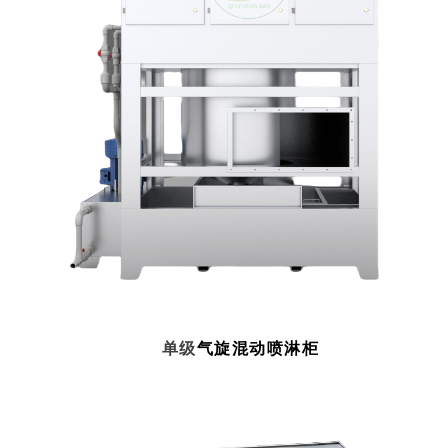
单级
气旋混动喷淋柜