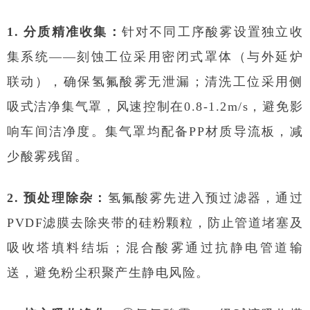
1. 分质精准收集：
针对不同工序酸雾设置独立收
集系统——刻蚀工位采用密闭式罩体（与外延炉
联动），确保氢氟酸雾无泄漏；清洗工位采用侧
吸式洁净集气罩，风速控制在0.8-1.2m/s，避免影
响车间洁净度。集气罩均配备PP材质导流板，减
少酸雾残留。
2. 预处理除杂：
氢氟酸雾先进入预过滤器，通过
PVDF滤膜去除夹带的硅粉颗粒，防止管道堵塞及
吸收塔填料结垢；混合酸雾通过抗静电管道输
送，避免粉尘积聚产生静电风险。