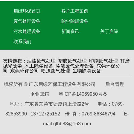
启绿环保首页
客户工程案例
废气处理设备
除尘除烟设备
污水处理设备
新闻资讯
关于启绿
联系我们
油漆废气处理
塑胶废气处理
印刷废气处理
打磨
友情链接：
抛光除尘
木工除尘设备
喷漆废气处理设备
东莞环保公
司
东莞环评公司
喷漆废气处理
生物除臭设备
版权所有 © 广东启绿环保工程设备有限公司
后台管理
企业邮箱
粤ICP备14069950号-5
地址：广东省东莞市塘厦镇上沿路2号 电话：0769-
82853990 13712725152 传 真：0769-86346794 E-
mail:qlhb88@163.com