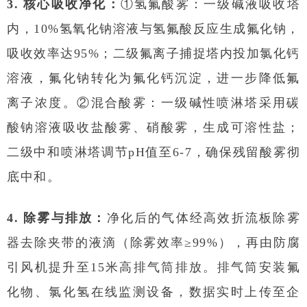
3. 核心吸收净化：
①氢氟酸雾：一级碱液吸收塔
内，10%氢氧化钠溶液与氢氟酸反应生成氟化钠，
吸收效率达95%；二级氟离子捕捉塔内投加氯化钙
溶液，氟化钠转化为氟化钙沉淀，进一步降低氟
离子浓度。②混合酸雾：一级碱性喷淋塔采用碳
酸钠溶液吸收盐酸雾、硝酸雾，生成可溶性盐；
二级中和喷淋塔调节pH值至6-7，确保残留酸雾彻
底中和。
4. 除雾与排放：
净化后的气体经高效折流板除雾
器去除夹带的液滴（除雾效率≥99%），再由防腐
引风机提升至15米高排气筒排放。排气筒安装氟
化物、氯化氢在线监测设备，数据实时上传至企