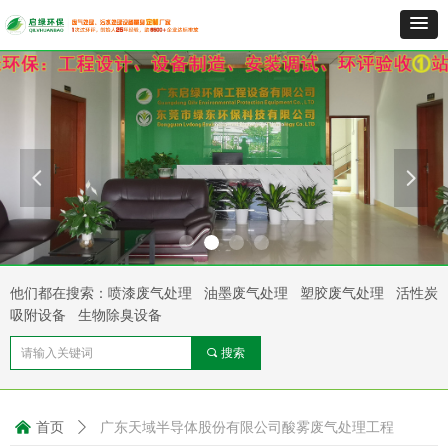
넳
넲
他们都在搜索：喷漆废气处理 油墨废气处理 塑胶废气处理 活性炭
吸附设备 生物除臭设备
끠
搜索
낀
首页
ꄲ
广东天域半导体股份有限公司酸雾废气处理工程